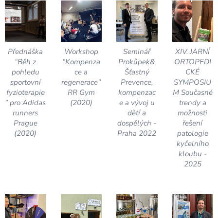
Přednáška
Workshop
Seminář
XIV. JARNÍ
“Běh z
“Kompenza
Prokůpek&
ORTOPEDI
pohledu
ce a
Šťastný
CKÉ
sportovní
regenerace”
Prevence,
SYMPOSIU
fyzioterapie
RR Gym
kompenzac
M Současné
” pro Adidas
(2020)
e a vývoj u
trendy a
runners
dětí a
možnosti
Prague
dospělých -
řešení
(2020)
Praha 2022
patologie
kyčelního
kloubu -
2025