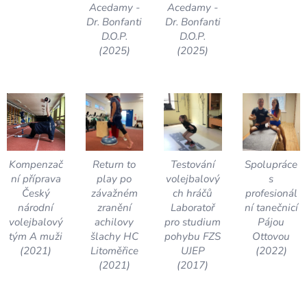
Acedamy -
Acedamy -
Dr. Bonfanti
Dr. Bonfanti
D.O.P.
D.O.P.
(2025)
(2025)
Kompenzač
Return to
Testování
Spolupráce
ní příprava
play po
volejbalový
s
Český
závažném
ch hráčů
profesionál
národní
zranění
Laboratoř
ní tanečnicí
volejbalový
achilovy
pro studium
Pájou
tým A muži
šlachy HC
pohybu FZS
Ottovou
(2021)
Litoměřice
UJEP
(2022)
(2021)
(2017)