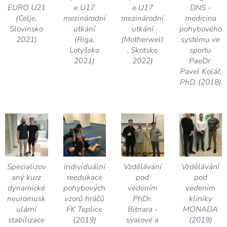
EURO U21
e U17
e U17
DNS -
(Celje,
mezinárodní
mezinárodní
medicina
Slovinsko
utkání
utkání
pohybového
2021)
(Riga,
(Motherwell
systému ve
Lotyšsko
, Skotsko
sportu
2021)
2022)
PaeDr.
Pavel Kolář,
PhD. (2018)
Specializov
Individuální
Vzdělávání
Vzdělávání
aný kurz
reedukace
pod
pod
dynamické
pohybových
vedením
vedením
neuromusk
vzorů hráčů
PhDr.
kliniky
ulární
FK Teplice
Bitnara -
MONADA
stabilizace
(2019)
svalové a
(2019)