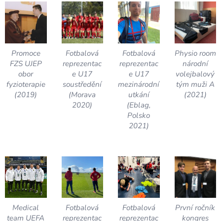
Promoce
Fotbalová
Fotbalová
Physio room
FZS UJEP
reprezentac
reprezentac
národní
obor
e U17
e U17
volejbalový
fyzioterapie
soustředění
mezinárodní
tým muži A
(2019)
(Morava
utkání
(2021)
2020)
(Eblag,
Polsko
2021)
Medical
Fotbalová
Fotbalová
První ročník
team UEFA
reprezentac
reprezentac
kongres