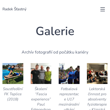
Radek Šťastný
Galerie
Archív fotografií od počátku kariéry
Soustředění
Školení
Fotbalová
Lektorská
FK Teplice
“Fascia
reprezentac
činnost pro
(2018)
experience”
e U17
absolventy
Paul
mezinárodní
fyzioterapie
Edmondson
utkání
- Klinická