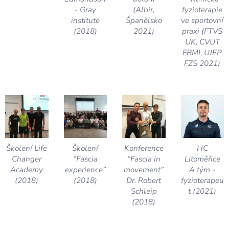
- Gray
(Albir,
fyzioterapie
institute
Španělsko
ve sportovní
(2018)
2021)
praxi (FTVS
UK, CVUT
FBMI, UJEP
FZS 2021)
Školení Life
Školení
Konference
HC
Changer
“Fascia
“Fascia in
Litoměřice
Academy
experience”
movement”
A tým -
(2018)
(2018)
Dr. Robert
fyzioterapeu
Schleip
t (2021)
(2018)