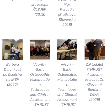
artroskopii
Mgr.
ČLS JEP
Peroutka
(2018)
(Bratislava,
Slovensko
2018)
Barbora
Výcvik -
Výcvik -
Zakladatel
Dyrynková
Basic
Basic
iTHRUST
po úspěchu
Osteopathic
Osteopathic
Academy
na IPSF
Manipulatio
Manipulatio
osteopat Dr.
(2022)
n
n
Giovanni
Techniques
Techniques
Bonfanti
and Clinical
and Clinical
D.O.P.
Assessment
Assessment
(2025)
- iTHRUST
- iTHRUST