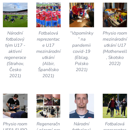
Národní
Fotbalová
“Vzpomínky
Physio room
fotbalový
reprezentac
” na
mezinárodní
tým U17 -
e U17
pandemii
utkání U17
aktivní
mezinárodní
covid-19
(Motherwell
regenerace
utkání
(Eblag,
, Skotsko
(Strahov,
(Albir,
Polsko
2022)
Česko
Španělsko
2021)
2021)
2021)
Physio room
Regeneračn
Národní
Fotbalová