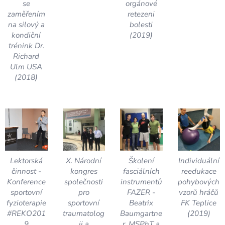
se
orgánové
zaměřením
retezeni
na silový a
bolesti
kondiční
(2019)
trénink Dr.
Richard
Ulm USA
(2018)
Lektorská
X. Národní
Školení
Individuální
činnost -
kongres
fasciálních
reedukace
Konference
společnosti
instrumentů
pohybových
sportovní
pro
FAZER -
vzorů hráčů
fyzioterapie
sportovní
Beatrix
FK Teplice
#REKO201
traumatolog
Baumgartne
(2019)
9
ii a
r, MSPhT a