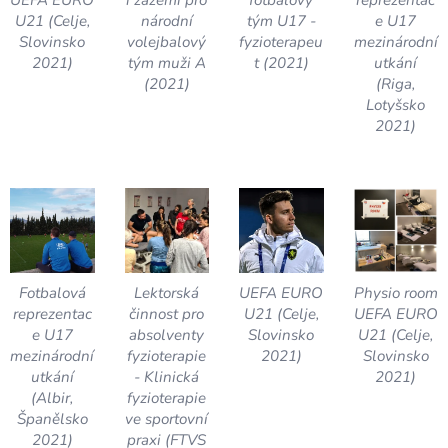
UEFA EURO
í zázemí pro
fotbalový
reprezentac
U21 (Celje,
národní
tým U17 -
e U17
Slovinsko
volejbalový
fyzioterapeu
mezinárodní
2021)
tým muži A
t (2021)
utkání
(2021)
(Riga,
Lotyšsko
2021)
Fotbalová
Lektorská
UEFA EURO
Physio room
reprezentac
činnost pro
U21 (Celje,
UEFA EURO
e U17
absolventy
Slovinsko
U21 (Celje,
mezinárodní
fyzioterapie
2021)
Slovinsko
utkání
- Klinická
2021)
(Albir,
fyzioterapie
Španělsko
ve sportovní
2021)
praxi (FTVS