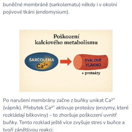
buněčné membráně (sarkolematu) někdy i v okolní
pojivové tkáni (endomysium).
Po narušení membrány začne z buňky unikat Ca²⁺
(vápník). Přebytek Ca²⁺ aktivuje proteázy (enzymy, které
rozkládají bílkoviny) – to zhoršuje poškození uvnitř
buňky. Tento rozklad ještě více zvyšuje stres v buňce a
tvoří zánětlivou reakci.