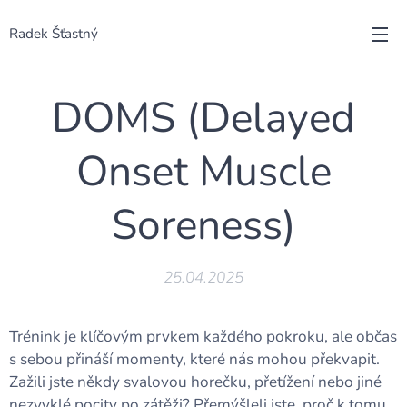
Radek Šťastný
DOMS (Delayed
Onset Muscle
Soreness)
25.04.2025
Trénink je klíčovým prvkem každého pokroku, ale občas
s sebou přináší momenty, které nás mohou překvapit.
Zažili jste někdy svalovou horečku, přetížení nebo jiné
nezvyklé pocity po zátěži? Přemýšleli jste, proč k tomu