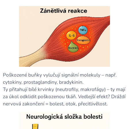
Poškozené buňky vylučují signální molekuly – např.
cytokiny, prostaglandiny, bradykinin.
Ty přitahují bílé krvinky (neutrofily, makrofágy) – ty mají
za úkol odklidit poškozenou tkáň. Vedlejší efekt? Dráždí
nervová zakončení = bolest, otok, přecitlivělost.