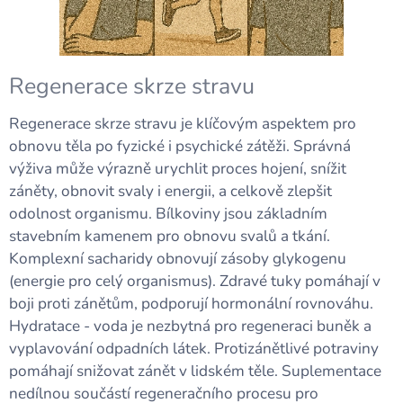
Regenerace skrze stravu
Regenerace skrze stravu je klíčovým aspektem pro
obnovu těla po fyzické i psychické zátěži. Správná
výživa může výrazně urychlit proces hojení, snížit
záněty, obnovit svaly i energii, a celkově zlepšit
odolnost organismu. Bílkoviny jsou základním
stavebním kamenem pro obnovu svalů a tkání.
Komplexní sacharidy obnovují zásoby glykogenu
(energie pro celý organismus). Zdravé tuky pomáhají v
boji proti zánětům, podporují hormonální rovnováhu.
Hydratace - voda je nezbytná pro regeneraci buněk a
vyplavování odpadních látek. Protizánětlivé potraviny
pomáhají snižovat zánět v lidském těle. Suplementace
nedílnou součástí regeneračního procesu pro