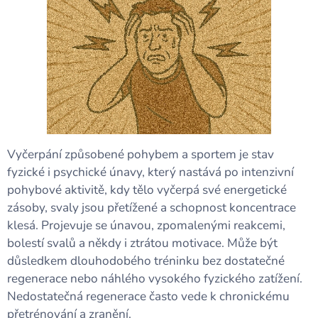
Vyčerpání způsobené pohybem a sportem je stav
fyzické i psychické únavy, který nastává po intenzivní
pohybové aktivitě, kdy tělo vyčerpá své energetické
zásoby, svaly jsou přetížené a schopnost koncentrace
klesá. Projevuje se únavou, zpomalenými reakcemi,
bolestí svalů a někdy i ztrátou motivace. Může být
důsledkem dlouhodobého tréninku bez dostatečné
regenerace nebo náhlého vysokého fyzického zatížení.
Nedostatečná regenerace často vede k chronickému
přetrénování a zranění.